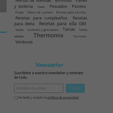
Menús de Navidad
Panes
Mermeladas
y bolleria
Pescados
Picoteo
Pasta
Pizzas
Platos de cuchara
Recetas para Cecofry
Recetas para cumpleaños
Recetas
Recetas para olla GM
para dieta
Tartas
Salsas
Sorbetes y granizados
Tartas
Thermomix
saladas
Turrones
Verduras
Newsletter
Suscríbete a nuestra newsletter y enterate
de todo
ENVIAR
He leído y acepto la
política de privacidad