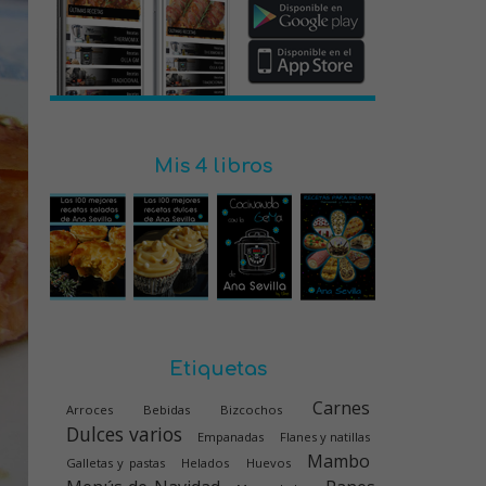
Mis 4 libros
Etiquetas
Carnes
Arroces
Bebidas
Bizcochos
Dulces varios
Empanadas
Flanes y natillas
Mambo
Galletas y pastas
Helados
Huevos