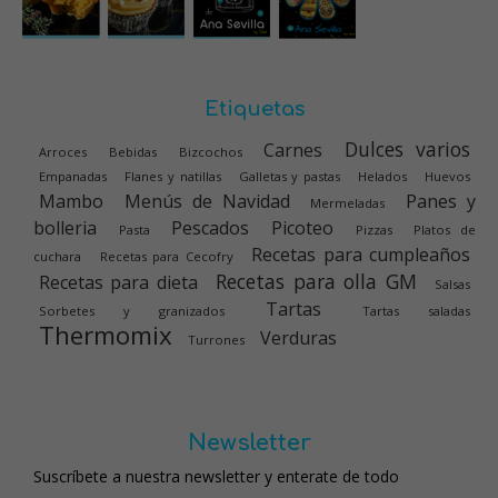
Etiquetas
Dulces varios
Carnes
Arroces
Bebidas
Bizcochos
Empanadas
Flanes y natillas
Galletas y pastas
Helados
Huevos
Mambo
Menús de Navidad
Panes y
Mermeladas
bolleria
Pescados
Picoteo
Pasta
Pizzas
Platos de
Recetas para cumpleaños
cuchara
Recetas para Cecofry
Recetas para olla GM
Recetas para dieta
Salsas
Tartas
Sorbetes y granizados
Tartas saladas
Thermomix
Verduras
Turrones
Newsletter
Suscríbete a nuestra newsletter y enterate de todo