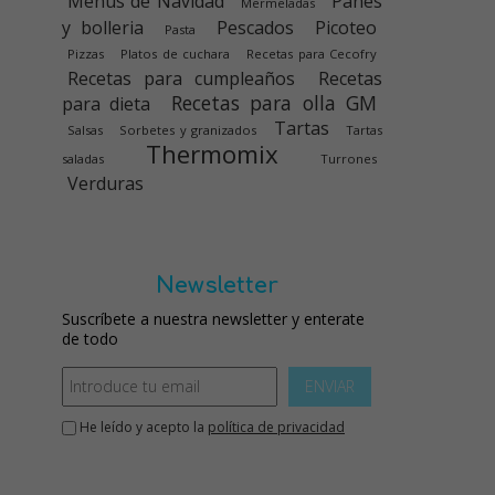
Menús de Navidad
Panes
Mermeladas
y bolleria
Pescados
Picoteo
Pasta
Pizzas
Platos de cuchara
Recetas para Cecofry
Recetas para cumpleaños
Recetas
Recetas para olla GM
para dieta
Tartas
Salsas
Sorbetes y granizados
Tartas
Thermomix
saladas
Turrones
Verduras
Newsletter
Suscríbete a nuestra newsletter y enterate
de todo
ENVIAR
He leído y acepto la
política de privacidad