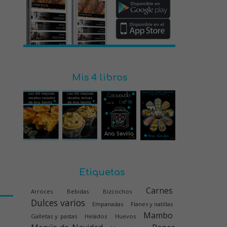
Mis 4 libros
Etiquetas
Carnes
Arroces
Bebidas
Bizcochos
Dulces varios
Empanadas
Flanes y natillas
Mambo
Galletas y pastas
Helados
Huevos