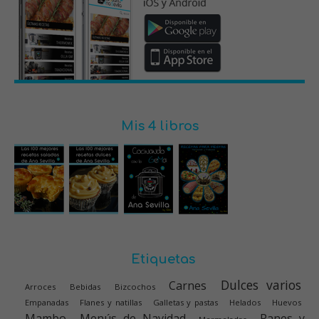
Mis 4 libros
Etiquetas
Dulces varios
Carnes
Arroces
Bebidas
Bizcochos
Empanadas
Flanes y natillas
Galletas y pastas
Helados
Huevos
Mambo
Menús de Navidad
Panes y