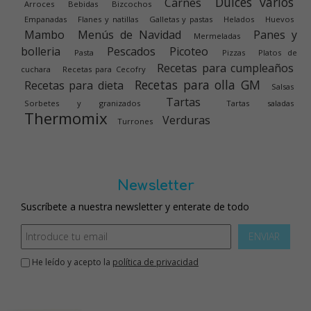
Dulces varios
Carnes
Arroces
Bebidas
Bizcochos
Empanadas
Flanes y natillas
Galletas y pastas
Helados
Huevos
Mambo
Menús de Navidad
Panes y
Mermeladas
bolleria
Pescados
Picoteo
Pasta
Pizzas
Platos de
Recetas para cumpleaños
cuchara
Recetas para Cecofry
Recetas para olla GM
Recetas para dieta
Salsas
Tartas
Sorbetes y granizados
Tartas saladas
Thermomix
Verduras
Turrones
Newsletter
Suscríbete a nuestra newsletter y enterate de todo
ENVIAR
He leído y acepto la
política de privacidad