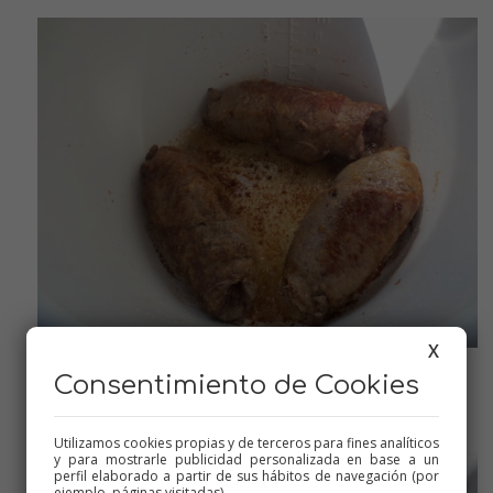
X
Consentimiento de Cookies
Ya doraditos, los reservamos
Utilizamos cookies propias y de terceros para fines analíticos
y para mostrarle publicidad personalizada en base a un
perfil elaborado a partir de sus hábitos de navegación (por
ejemplo, páginas visitadas).