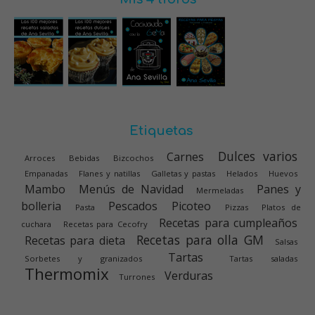
Etiquetas
Dulces varios
Carnes
Arroces
Bebidas
Bizcochos
Empanadas
Flanes y natillas
Galletas y pastas
Helados
Huevos
Mambo
Menús de Navidad
Panes y
Mermeladas
bolleria
Pescados
Picoteo
Pasta
Pizzas
Platos de
Recetas para cumpleaños
cuchara
Recetas para Cecofry
Recetas para olla GM
Recetas para dieta
Salsas
Tartas
Sorbetes y granizados
Tartas saladas
Thermomix
Verduras
Turrones