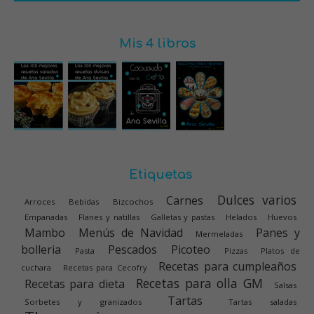
Mis 4 libros
Etiquetas
Dulces varios
Carnes
Arroces
Bebidas
Bizcochos
Empanadas
Flanes y natillas
Galletas y pastas
Helados
Huevos
Mambo
Menús de Navidad
Panes y
Mermeladas
bolleria
Pescados
Picoteo
Pasta
Pizzas
Platos de
Recetas para cumpleaños
cuchara
Recetas para Cecofry
Recetas para olla GM
Recetas para dieta
Salsas
Tartas
Sorbetes y granizados
Tartas saladas