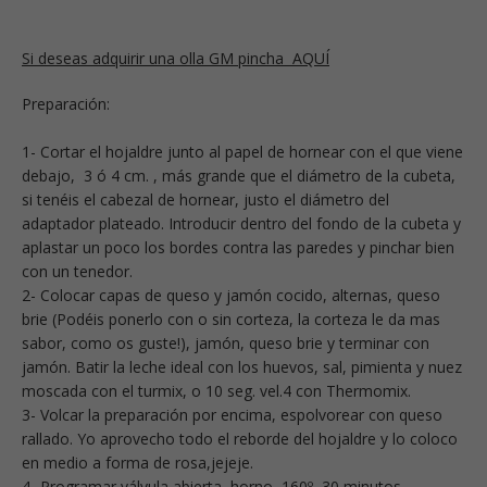
Si deseas adquirir una olla GM pincha AQUÍ
Preparación:
1- Cortar el hojaldre junto al papel de hornear con el que viene
debajo, 3 ó 4 cm. , más grande que el diámetro de la cubeta,
si tenéis el cabezal de hornear, justo el diámetro del
adaptador plateado. Introducir dentro del fondo de la cubeta y
aplastar un poco los bordes contra las paredes y pinchar bien
con un tenedor.
2- Colocar capas de queso y jamón cocido, alternas, queso
brie (Podéis ponerlo con o sin corteza, la corteza le da mas
sabor, como os guste!), jamón, queso brie y terminar con
jamón. Batir la leche ideal con los huevos, sal, pimienta y nuez
moscada con el turmix, o 10 seg. vel.4 con Thermomix.
3- Volcar la preparación por encima, espolvorear con queso
rallado. Yo aprovecho todo el reborde del hojaldre y lo coloco
en medio a forma de rosa,jejeje.
4- Programar válvula abierta, horno, 160º, 30 minutos.