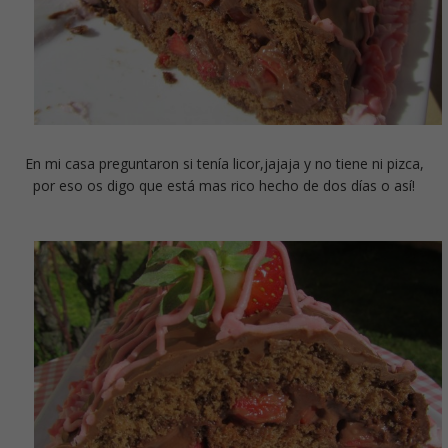
En mi casa preguntaron si tenía licor,jajaja y no tiene ni pizca,
por eso os digo que está mas rico hecho de dos días o así!