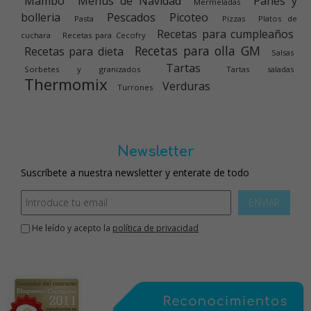
Mambo
Menús de Navidad
Panes y
Mermeladas
bolleria
Pescados
Picoteo
Pasta
Pizzas
Platos de
Recetas para cumpleaños
cuchara
Recetas para Cecofry
Recetas para olla GM
Recetas para dieta
Salsas
Tartas
Sorbetes y granizados
Tartas saladas
Thermomix
Verduras
Turrones
Newsletter
Suscríbete a nuestra newsletter y enterate de todo
ENVIAR
He leído y acepto la
política de privacidad