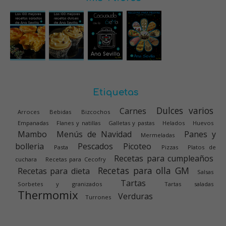
Etiquetas
Dulces varios
Carnes
Arroces
Bebidas
Bizcochos
Empanadas
Flanes y natillas
Galletas y pastas
Helados
Huevos
Mambo
Menús de Navidad
Panes y
Mermeladas
bolleria
Pescados
Picoteo
Pasta
Pizzas
Platos de
Recetas para cumpleaños
cuchara
Recetas para Cecofry
Recetas para olla GM
Recetas para dieta
Salsas
Tartas
Sorbetes y granizados
Tartas saladas
Thermomix
Verduras
Turrones