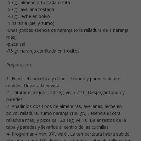
-50 gr. almendra tostada ó frita
-50 gr. avellana tostada
-40 gr. leche en polvo
-1 naranja (piel y zumo)
-unas gotitas esencia de naranja (o la ralladura de 1 naranja
más)
-pizca sal
-75 gr. naranja confitada en trocitos
Preparación:
1- Fundir el chocolate y cUbrir el fondo y paredes de dos
moldes. Llevar a la nevera.
2- Triturar el azúcar , 20 seg. vel.5-7-10. Despegar fondo y
paredes.
3- Añadir los dos tipos de almendras, avellanas, leche en
polvo, ralladura, zumo naranja (100 gr.) , esencia (u otra
ralladura más) y pizca sal, 20 seg. vel.10. Bajar restos de la
tapa y paredes y llevarlos al centro de las cuchillas.
4- Programar 4 min. 37º, vel.6 . La temperatura habrá subido
ella sóla a unos 60º, dejar que atempere antes de rellenar los