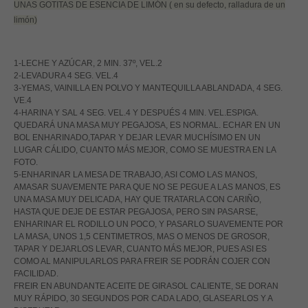
UNAS GOTITAS DE ESENCIA DE LIMÓN ( en su defecto, ralladura de un
limón)
1-LECHE Y AZÚCAR, 2 MIN. 37º, VEL.2
2-LEVADURA 4 SEG. VEL.4
3-YEMAS, VAINILLA EN POLVO Y MANTEQUILLA ABLANDADA, 4 SEG.
VE.4
4-HARINA Y SAL 4 SEG. VEL.4 Y DESPUÉS 4 MIN. VEL.ESPIGA.
QUEDARÁ UNA MASA MUY PEGAJOSA, ES NORMAL. ECHAR EN UN
BOL ENHARINADO,TAPAR Y DEJAR LEVAR MUCHÍSIMO EN UN
LUGAR CÁLIDO, CUANTO MÁS MEJOR, COMO SE MUESTRA EN LA
FOTO.
5-ENHARINAR LA MESA DE TRABAJO, ASI COMO LAS MANOS,
AMASAR SUAVEMENTE PARA QUE NO SE PEGUE A LAS MANOS, ES
UNA MASA MUY DELICADA, HAY QUE TRATARLA CON CARIÑO,
HASTA QUE DEJE DE ESTAR PEGAJOSA, PERO SIN PASARSE,
ENHARINAR EL RODILLO UN POCO, Y PASARLO SUAVEMENTE POR
LA MASA, UNOS 1,5 CENTIMETROS, MAS O MENOS DE GROSOR,
TAPAR Y DEJARLOS LEVAR, CUANTO MÁS MEJOR, PUES ASI ES
COMO AL MANIPULARLOS PARA FREIR SE PODRÁN COJER CON
FACILIDAD.
FREIR EN ABUNDANTE ACEITE DE GIRASOL CALIENTE, SE DORAN
MUY RÁPIDO, 30 SEGUNDOS POR CADA LADO, GLASEARLOS Y A