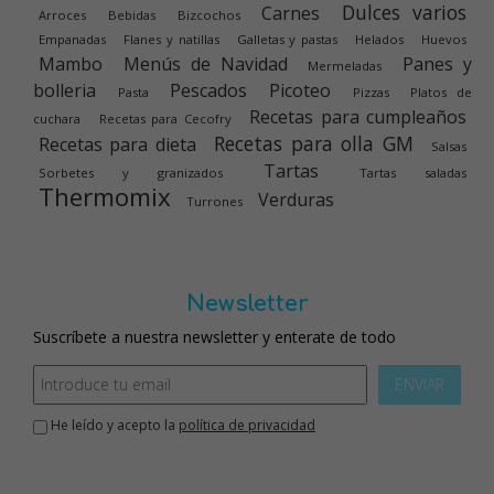
Dulces varios
Carnes
Arroces
Bebidas
Bizcochos
Empanadas
Flanes y natillas
Galletas y pastas
Helados
Huevos
Mambo
Menús de Navidad
Panes y
Mermeladas
bolleria
Pescados
Picoteo
Pasta
Pizzas
Platos de
Recetas para cumpleaños
cuchara
Recetas para Cecofry
Recetas para olla GM
Recetas para dieta
Salsas
Tartas
Sorbetes y granizados
Tartas saladas
Thermomix
Verduras
Turrones
Newsletter
Suscríbete a nuestra newsletter y enterate de todo
ENVIAR
He leído y acepto la
política de privacidad