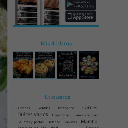
Mis 4 libros
Etiquetas
Carnes
Arroces
Bebidas
Bizcochos
Dulces varios
Empanadas
Flanes y natillas
Mambo
Galletas y pastas
Helados
Huevos