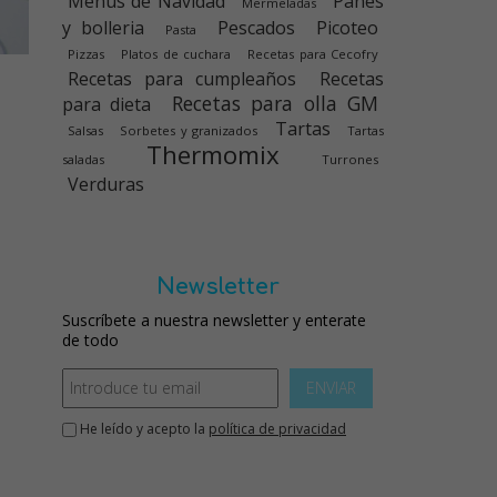
Menús de Navidad
Panes
Mermeladas
y bolleria
Pescados
Picoteo
Pasta
Pizzas
Platos de cuchara
Recetas para Cecofry
Recetas para cumpleaños
Recetas
Recetas para olla GM
para dieta
Tartas
Salsas
Sorbetes y granizados
Tartas
Thermomix
saladas
Turrones
Verduras
Newsletter
Suscríbete a nuestra newsletter y enterate
de todo
ENVIAR
He leído y acepto la
política de privacidad