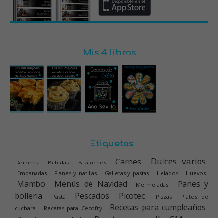
Mis 4 libros
Etiquetas
Dulces varios
Carnes
Arroces
Bebidas
Bizcochos
Empanadas
Flanes y natillas
Galletas y pastas
Helados
Huevos
Mambo
Menús de Navidad
Panes y
Mermeladas
bolleria
Pescados
Picoteo
Pasta
Pizzas
Platos de
Recetas para cumpleaños
cuchara
Recetas para Cecofry