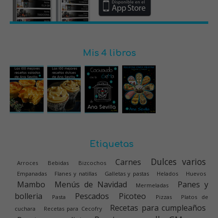
Mis 4 libros
Etiquetas
Dulces varios
Carnes
Arroces
Bebidas
Bizcochos
Empanadas
Flanes y natillas
Galletas y pastas
Helados
Huevos
Mambo
Menús de Navidad
Panes y
Mermeladas
bolleria
Pescados
Picoteo
Pasta
Pizzas
Platos de
Recetas para cumpleaños
cuchara
Recetas para Cecofry