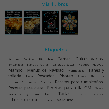
Mis 4 libros
Etiquetas
Dulces varios
Carnes
Arroces
Bebidas
Bizcochos
Empanadas
Flanes y natillas
Galletas y pastas
Helados
Huevos
Mambo
Menús de Navidad
Panes y
Mermeladas
bolleria
Pescados
Picoteo
Pasta
Pizzas
Platos de
Recetas para cumpleaños
cuchara
Recetas para Cecofry
Recetas para olla GM
Recetas para dieta
Salsas
Tartas
Sorbetes y granizados
Tartas saladas
Thermomix
Verduras
Turrones