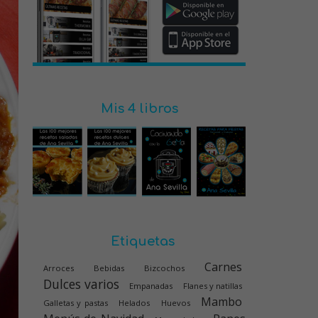
Mis 4 libros
Etiquetas
Carnes
Arroces
Bebidas
Bizcochos
Dulces varios
Empanadas
Flanes y natillas
Mambo
Galletas y pastas
Helados
Huevos