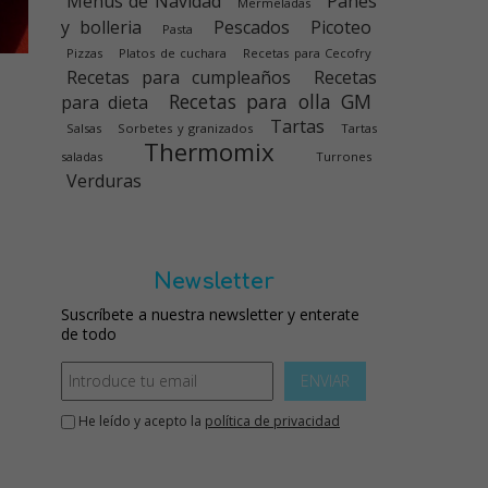
Menús de Navidad
Panes
Mermeladas
y bolleria
Pescados
Picoteo
Pasta
Pizzas
Platos de cuchara
Recetas para Cecofry
Recetas para cumpleaños
Recetas
Recetas para olla GM
para dieta
Tartas
Salsas
Sorbetes y granizados
Tartas
Thermomix
saladas
Turrones
Verduras
Newsletter
Suscríbete a nuestra newsletter y enterate
de todo
ENVIAR
He leído y acepto la
política de privacidad