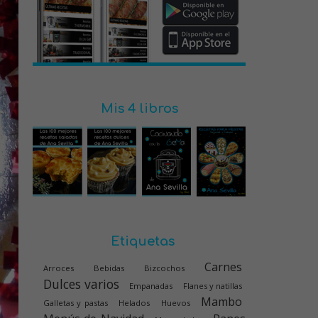
Mis 4 libros
Etiquetas
Carnes
Arroces
Bebidas
Bizcochos
Dulces varios
Empanadas
Flanes y natillas
Mambo
Galletas y pastas
Helados
Huevos