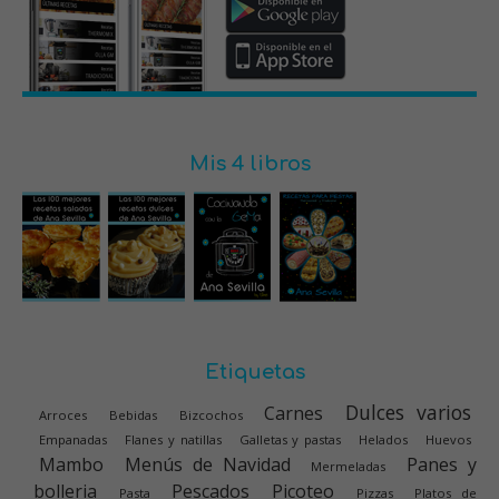
Mis 4 libros
Etiquetas
Dulces varios
Carnes
Arroces
Bebidas
Bizcochos
Empanadas
Flanes y natillas
Galletas y pastas
Helados
Huevos
Mambo
Menús de Navidad
Panes y
Mermeladas
bolleria
Pescados
Picoteo
Pasta
Pizzas
Platos de