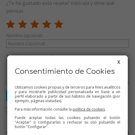
¿Te ha gustado esta receta? Valórala y dime qué
piensas
Nombre (opcional)
Tu valoración (opcional)
X
Consentimiento de Cookies
Utilizamos cookies propias y de terceros para fines analíticos
y para mostrarle publicidad personalizada en base a un
Enviar valoración
perfil elaborado a partir de sus hábitos de navegación (por
ejemplo, páginas visitadas).
No se aceptarán mensajes ofensivos o de mal gusto.
Para más información consulte la
política de cookies
.
Todos los mensajes serán revisados antes de su publicación.
Puede aceptar todas las cookies pulsando el botón
"Aceptar" o configurarlas o rechazar su uso pulsando el
botón "Configurar".
2 valoraciones / 1 comentarios