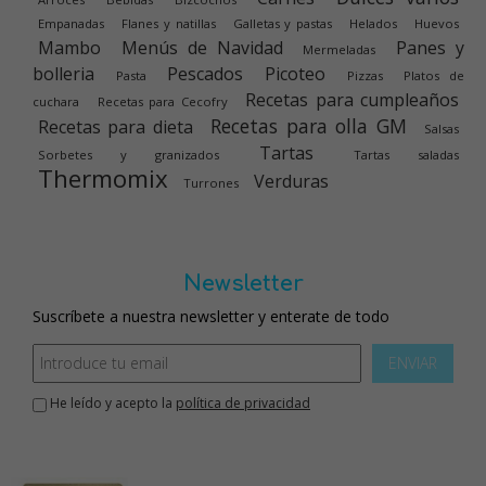
Empanadas
Flanes y natillas
Galletas y pastas
Helados
Huevos
Mambo
Menús de Navidad
Panes y
Mermeladas
bolleria
Pescados
Picoteo
Pasta
Pizzas
Platos de
Recetas para cumpleaños
cuchara
Recetas para Cecofry
Recetas para olla GM
Recetas para dieta
Salsas
Tartas
Sorbetes y granizados
Tartas saladas
Thermomix
Verduras
Turrones
Newsletter
Suscríbete a nuestra newsletter y enterate de todo
ENVIAR
He leído y acepto la
política de privacidad