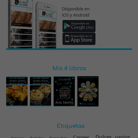
Mis 4 libros
Etiquetas
Dulces varios
Carnes
Arroces
Bebidas
Bizcochos