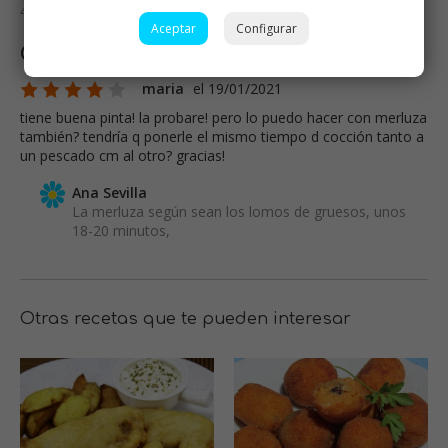
4,5 de un máximo de 5 estrellas
Aceptar
Configurar
Comentarios
maria
el 19/01/2021
tiene buena pinta! la probare! pero lo puedo hacer con merluza
también? tendría q ponerle el mismo tiempo d cocción tanto a
un pescado cm al otro? gracias!
Ana Sevilla
La merluza según sean los lomos de gruesos, unos
18-20 minutos,
Otras recetas que te pueden interesar