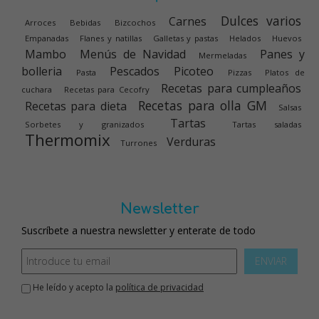
Dulces varios
Carnes
Arroces
Bebidas
Bizcochos
Empanadas
Flanes y natillas
Galletas y pastas
Helados
Huevos
Mambo
Menús de Navidad
Panes y
Mermeladas
bolleria
Pescados
Picoteo
Pasta
Pizzas
Platos de
Recetas para cumpleaños
cuchara
Recetas para Cecofry
Recetas para olla GM
Recetas para dieta
Salsas
Tartas
Sorbetes y granizados
Tartas saladas
Thermomix
Verduras
Turrones
Newsletter
Suscríbete a nuestra newsletter y enterate de todo
ENVIAR
He leído y acepto la
política de privacidad