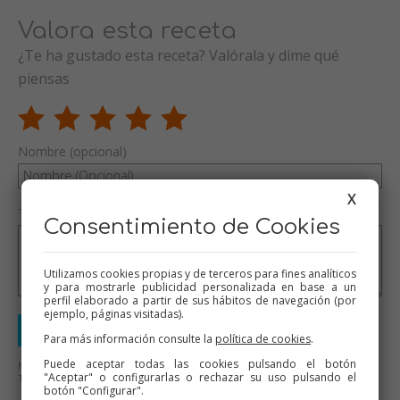
Valora esta receta
¿Te ha gustado esta receta? Valórala y dime qué
piensas
Nombre (opcional)
X
Tu valoración (opcional)
Consentimiento de Cookies
Utilizamos cookies propias y de terceros para fines analíticos
y para mostrarle publicidad personalizada en base a un
perfil elaborado a partir de sus hábitos de navegación (por
ejemplo, páginas visitadas).
Enviar valoración
Para más información consulte la
política de cookies
.
Puede aceptar todas las cookies pulsando el botón
No se aceptarán mensajes ofensivos o de mal gusto.
"Aceptar" o configurarlas o rechazar su uso pulsando el
Todos los mensajes serán revisados antes de su publicación.
botón "Configurar".