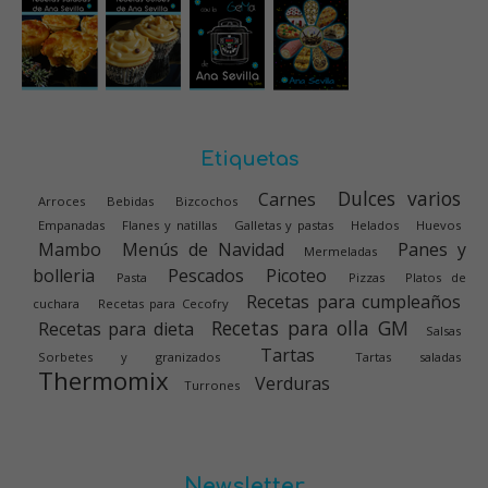
Etiquetas
Dulces varios
Carnes
Arroces
Bebidas
Bizcochos
Empanadas
Flanes y natillas
Galletas y pastas
Helados
Huevos
Mambo
Menús de Navidad
Panes y
Mermeladas
bolleria
Pescados
Picoteo
Pasta
Pizzas
Platos de
Recetas para cumpleaños
cuchara
Recetas para Cecofry
Recetas para olla GM
Recetas para dieta
Salsas
Tartas
Sorbetes y granizados
Tartas saladas
Thermomix
Verduras
Turrones
Newsletter