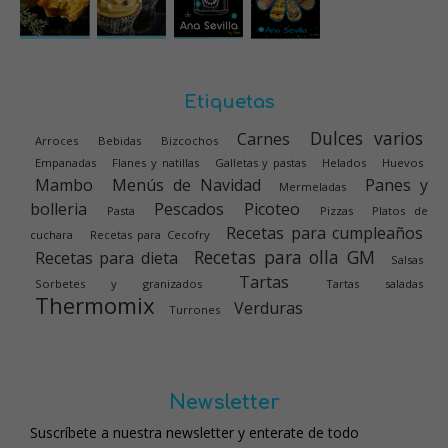
Etiquetas
Dulces varios
Carnes
Arroces
Bebidas
Bizcochos
Empanadas
Flanes y natillas
Galletas y pastas
Helados
Huevos
Mambo
Menús de Navidad
Panes y
Mermeladas
bolleria
Pescados
Picoteo
Pasta
Pizzas
Platos de
Recetas para cumpleaños
cuchara
Recetas para Cecofry
Recetas para olla GM
Recetas para dieta
Salsas
Tartas
Sorbetes y granizados
Tartas saladas
Thermomix
Verduras
Turrones
Newsletter
Suscríbete a nuestra newsletter y enterate de todo