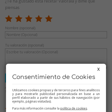
¿Te ha gustado esta receta? Valórala y dime qué
piensas
Nombre (opcional)
Tu valoración (opcional)
X
Consentimiento de Cookies
Enviar valoración
No se aceptarán mensajes ofensivos o de mal gusto.
Utilizamos cookies propias y de terceros para fines analíticos
Todos los mensajes serán revisados antes de su publicación.
y para mostrarle publicidad personalizada en base a un
perfil elaborado a partir de sus hábitos de navegación (por
ejemplo, páginas visitadas).
1 valoraciones / 1 comentarios
Para más información consulte la
política de cookies
.