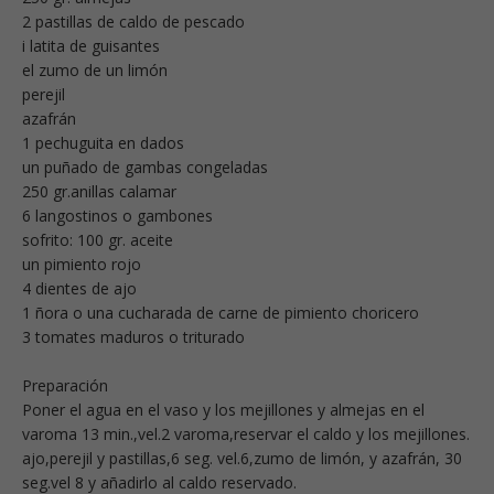
2 pastillas de caldo de pescado
i latita de guisantes
el zumo de un limón
perejil
azafrán
1 pechuguita en dados
un puñado de gambas congeladas
250 gr.anillas calamar
6 langostinos o gambones
sofrito: 100 gr. aceite
un pimiento rojo
4 dientes de ajo
1 ñora o una cucharada de carne de pimiento choricero
3 tomates maduros o triturado
Preparación
Poner el agua en el vaso y los mejillones y almejas en el
varoma 13 min.,vel.2 varoma,reservar el caldo y los mejillones.
ajo,perejil y pastillas,6 seg. vel.6,zumo de limón, y azafrán, 30
seg.vel 8 y añadirlo al caldo reservado.