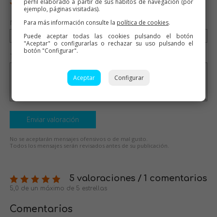
perfil elaborado a partir de sus hábitos de navegación (por
ejemplo, páginas visitadas).
Nombre (opcional)
Para más información consulte la
política de cookies
.
Puede aceptar todas las cookies pulsando el botón
"Aceptar" o configurarlas o rechazar su uso pulsando el
botón "Configurar".
Tu valoración (opcional)
Aceptar
Configurar
Enviar valoración
No se aceptarán mensajes ofensivos o de mal gusto.
Todos los mensajes serán revisados antes de su publicación.
5 valoraciones / 1 comentarios
5,0 de un máximo de 5 estrellas
Comentarios