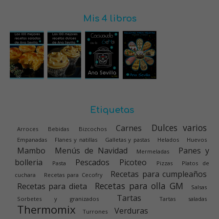
Mis 4 libros
Etiquetas
Dulces varios
Carnes
Arroces
Bebidas
Bizcochos
Empanadas
Flanes y natillas
Galletas y pastas
Helados
Huevos
Mambo
Menús de Navidad
Panes y
Mermeladas
bolleria
Pescados
Picoteo
Pasta
Pizzas
Platos de
Recetas para cumpleaños
cuchara
Recetas para Cecofry
Recetas para olla GM
Recetas para dieta
Salsas
Tartas
Sorbetes y granizados
Tartas saladas
Thermomix
Verduras
Turrones