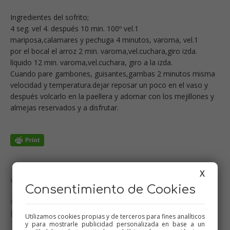
Ingredientes del sofrito;
4 seg. vel 4. después 10 min. 100º vel.1
mariposa,calamares y pechuga 4 minutos, varoma, vel.1
por el bocal el arroz 2 min. varoma,vel.cuchara,giro izda.
líquido 12 min. varoma,vel.cuchara, giro a la izda.
Cuando pare gambones, guisantes,gambas 2 minutos misma
velocidad y temperatura.dejar reposar un poco en el vaso y
después volcarlo en la paellera y adornar con los mejillones y
almejas reservados y a disfrutar.
X
Valora esta receta
Consentimiento de Cookies
¿Te ha gustado esta receta? Valórala y dime qué
piensas
Utilizamos cookies propias y de terceros para fines analíticos
y para mostrarle publicidad personalizada en base a un