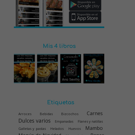
Mis 4 libros
Etiquetas
Carnes
Arroces
Bebidas
Bizcochos
Dulces varios
Empanadas
Flanes y natillas
Mambo
Galletas y pastas
Helados
Huevos