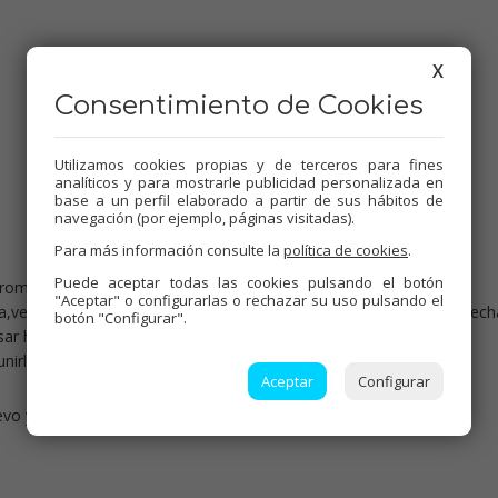
X
Consentimiento de Cookies
Utilizamos cookies propias y de terceros para fines
analíticos y para mostrarle publicidad personalizada en
base a un perfil elaborado a partir de sus hábitos de
navegación (por ejemplo, páginas visitadas).
Para más información consulte la
política de cookies
.
Puede aceptar todas las cookies pulsando el botón
aroma,vel 1
"Aceptar" o configurarlas o rechazar su uso pulsando el
,vel 3.dejar reposar en el vaso 5 minutos más,volcar en un bol y echa
botón "Configurar".
sar hasta que enfríe.
unirlo con el arroz y los huevos batidos.
Aceptar
Configurar
o y pan rallado y freír en abundante aceite