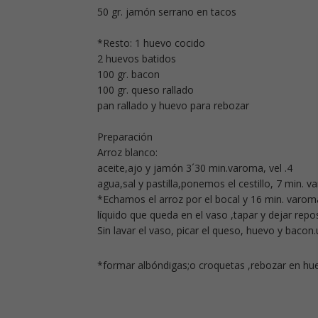
50 gr. jamón serrano en tacos
*Resto: 1 huevo cocido
2 huevos batidos
100 gr. bacon
100 gr. queso rallado
pan rallado y huevo para rebozar
Preparación
Arroz blanco:
aceite,ajo y jamón 3´30 min.varoma, vel .4
agua,sal y pastilla,ponemos el cestillo, 7 min. v
*Echamos el arroz por el bocal y 16 min. varoma
líquido que queda en el vaso ,tapar y dejar repo
Sin lavar el vaso, picar el queso, huevo y bacon.
*formar albóndigas;o croquetas ,rebozar en huev