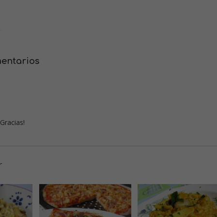
.
mentarios
Gracias!
r