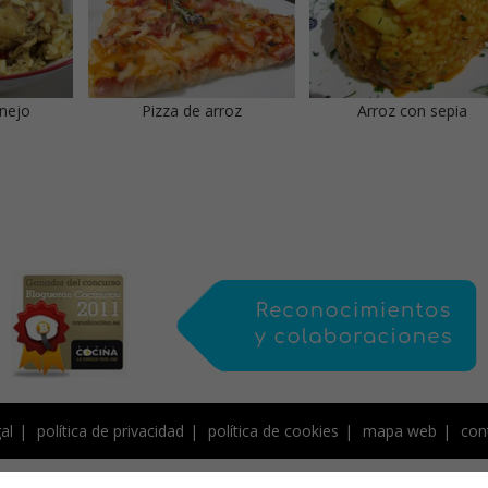
onejo
Pizza de arroz
Arroz con sepia
al
política de privacidad
política de cookies
mapa web
con