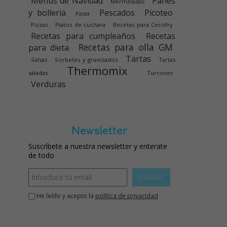
Menús de Navidad
Panes
Mermeladas
y bolleria
Pescados
Picoteo
Pasta
Pizzas
Platos de cuchara
Recetas para Cecofry
Recetas para cumpleaños
Recetas
Recetas para olla GM
para dieta
Tartas
Salsas
Sorbetes y granizados
Tartas
Thermomix
saladas
Turrones
Verduras
Newsletter
Suscríbete a nuestra newsletter y enterate
de todo
ENVIAR
He leído y acepto la
política de privacidad