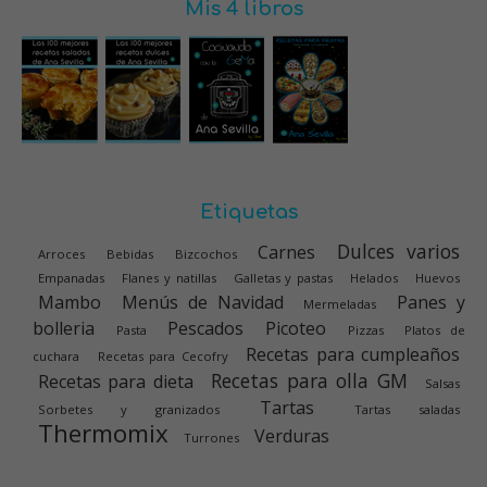
Mis 4 libros
Etiquetas
Dulces varios
Carnes
Arroces
Bebidas
Bizcochos
Empanadas
Flanes y natillas
Galletas y pastas
Helados
Huevos
Mambo
Menús de Navidad
Panes y
Mermeladas
bolleria
Pescados
Picoteo
Pasta
Pizzas
Platos de
Recetas para cumpleaños
cuchara
Recetas para Cecofry
Recetas para olla GM
Recetas para dieta
Salsas
Tartas
Sorbetes y granizados
Tartas saladas
Thermomix
Verduras
Turrones