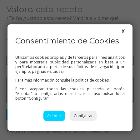
Valora esta receta
¿Te ha gustado esta receta? Valórala y dime qué
piensas
X
Consentimiento de Cookies
Nombre (opcional)
Utilizamos cookies propias y de terceros para fines analíticos
y para mostrarle publicidad personalizada en base a un
perfil elaborado a partir de sus hábitos de navegación (por
ejemplo, páginas visitadas).
Tu valoración (opcional)
Para más información consulte la
política de cookies
.
Puede aceptar todas las cookies pulsando el botón
"Aceptar" o configurarlas o rechazar su uso pulsando el
botón "Configurar".
Enviar valoración
Aceptar
Configurar
No se aceptarán mensajes ofensivos o de mal gusto.
Todos los mensajes serán revisados antes de su publicación.