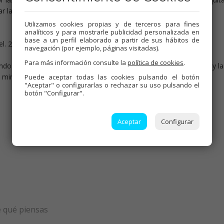
 la carne y el líquido
Utilizamos cookies propias y de terceros para fines
analíticos y para mostrarle publicidad personalizada en
base a un perfil elaborado a partir de sus hábitos de
l. 2
navegación (por ejemplo, páginas visitadas).
Para más información consulte la
política de cookies
.
ndo falten 2 minutos,echar por el bocal la carne de los mejillones y la
2 minutos más.
Puede aceptar todas las cookies pulsando el botón
"Aceptar" o configurarlas o rechazar su uso pulsando el
botón "Configurar".
Aceptar
Configurar
e qué piensas