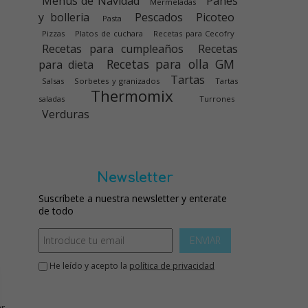
Menús de Navidad
Panes
Mermeladas
y bolleria
Pescados
Picoteo
Pasta
Pizzas
Platos de cuchara
Recetas para Cecofry
Recetas para cumpleaños
Recetas
Recetas para olla GM
para dieta
Tartas
Salsas
Sorbetes y granizados
Tartas
Thermomix
saladas
Turrones
Verduras
Newsletter
Suscríbete a nuestra newsletter y enterate
de todo
ENVIAR
He leído y acepto la
política de privacidad
ar