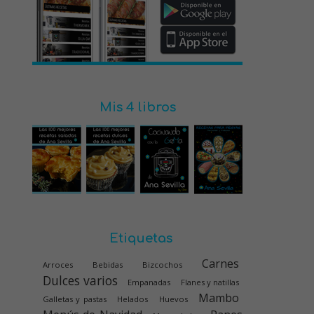
Mis 4 libros
Etiquetas
Carnes
Arroces
Bebidas
Bizcochos
Dulces varios
Empanadas
Flanes y natillas
Mambo
Galletas y pastas
Helados
Huevos