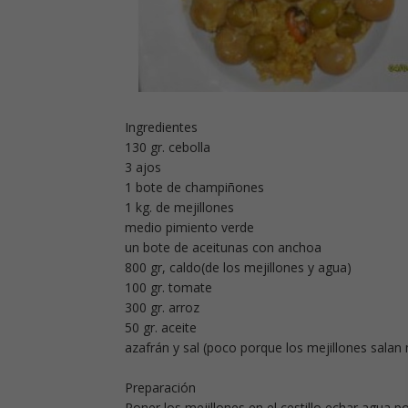
Ingredientes
130 gr. cebolla
3 ajos
1 bote de champiñones
1 kg. de mejillones
medio pimiento verde
un bote de aceitunas con anchoa
800 gr, caldo(de los mejillones y agua)
100 gr. tomate
300 gr. arroz
50 gr. aceite
azafrán y sal (poco porque los mejillones sala
Preparación
Poner los mejillones en el cestillo,echar agua po