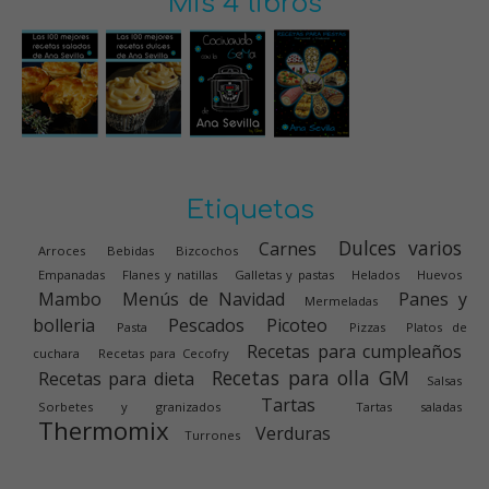
Mis 4 libros
Etiquetas
Dulces varios
Carnes
Arroces
Bebidas
Bizcochos
Empanadas
Flanes y natillas
Galletas y pastas
Helados
Huevos
Mambo
Menús de Navidad
Panes y
Mermeladas
bolleria
Pescados
Picoteo
Pasta
Pizzas
Platos de
Recetas para cumpleaños
cuchara
Recetas para Cecofry
Recetas para olla GM
Recetas para dieta
Salsas
Tartas
Sorbetes y granizados
Tartas saladas
Thermomix
Verduras
Turrones