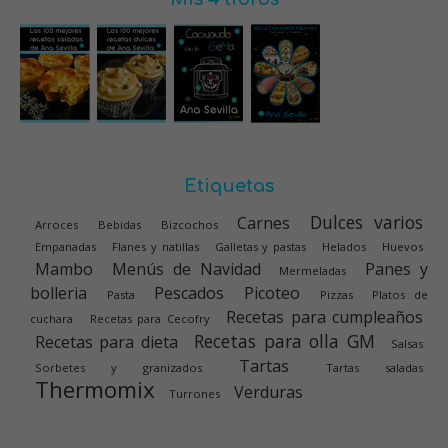
Etiquetas
Dulces varios
Carnes
Arroces
Bebidas
Bizcochos
Empanadas
Flanes y natillas
Galletas y pastas
Helados
Huevos
Mambo
Menús de Navidad
Panes y
Mermeladas
bolleria
Pescados
Picoteo
Pasta
Pizzas
Platos de
Recetas para cumpleaños
cuchara
Recetas para Cecofry
Recetas para olla GM
Recetas para dieta
Salsas
Tartas
Sorbetes y granizados
Tartas saladas
Thermomix
Verduras
Turrones