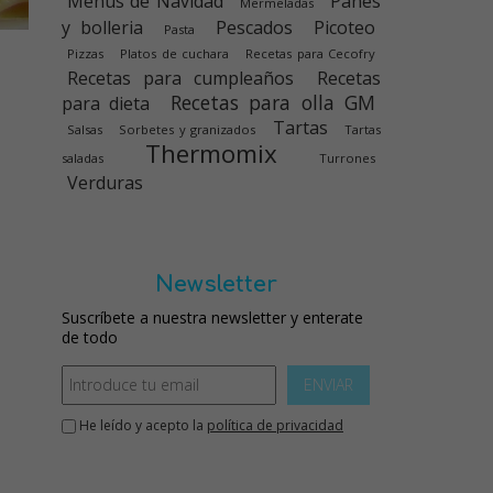
Menús de Navidad
Panes
Mermeladas
y bolleria
Pescados
Picoteo
Pasta
Pizzas
Platos de cuchara
Recetas para Cecofry
Recetas para cumpleaños
Recetas
Recetas para olla GM
para dieta
Tartas
Salsas
Sorbetes y granizados
Tartas
Thermomix
saladas
Turrones
Verduras
Newsletter
Suscríbete a nuestra newsletter y enterate
de todo
ENVIAR
He leído y acepto la
política de privacidad