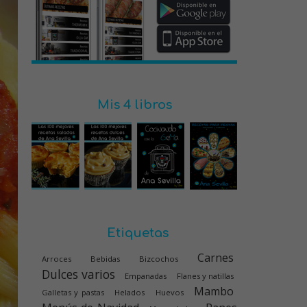
Mis 4 libros
Etiquetas
Carnes
Arroces
Bebidas
Bizcochos
Dulces varios
Empanadas
Flanes y natillas
Mambo
Galletas y pastas
Helados
Huevos