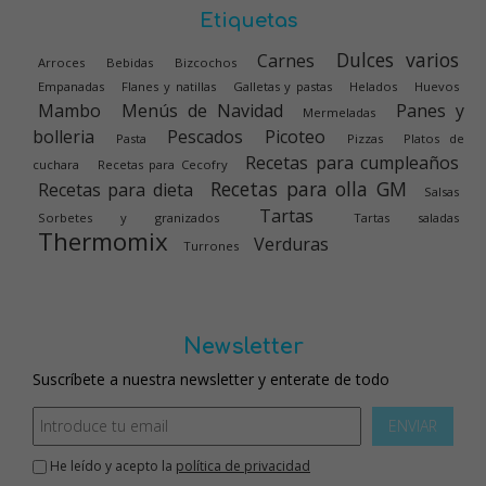
Etiquetas
Dulces varios
Carnes
Arroces
Bebidas
Bizcochos
Empanadas
Flanes y natillas
Galletas y pastas
Helados
Huevos
Mambo
Menús de Navidad
Panes y
Mermeladas
bolleria
Pescados
Picoteo
Pasta
Pizzas
Platos de
Recetas para cumpleaños
cuchara
Recetas para Cecofry
Recetas para olla GM
Recetas para dieta
Salsas
Tartas
Sorbetes y granizados
Tartas saladas
Thermomix
Verduras
Turrones
Newsletter
Suscríbete a nuestra newsletter y enterate de todo
ENVIAR
He leído y acepto la
política de privacidad