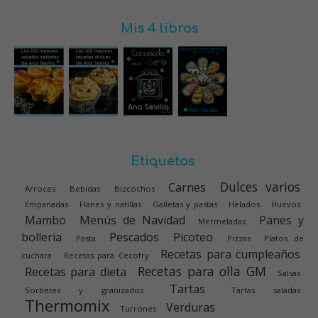
Mis 4 libros
Etiquetas
Dulces varios
Carnes
Arroces
Bebidas
Bizcochos
Empanadas
Flanes y natillas
Galletas y pastas
Helados
Huevos
Mambo
Menús de Navidad
Panes y
Mermeladas
bolleria
Pescados
Picoteo
Pasta
Pizzas
Platos de
Recetas para cumpleaños
cuchara
Recetas para Cecofry
Recetas para olla GM
Recetas para dieta
Salsas
Tartas
Sorbetes y granizados
Tartas saladas
Thermomix
Verduras
Turrones