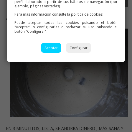
perfil elaborado a partir de sus hábitos de navegación (por
ejemplo, páginas visitadas).
Para más información consulte la
política de cookies
.
ANTES DE HACERSE LA LECHE CONDENSADA
Puede aceptar todas las cookies pulsando el botón
"Aceptar" o configurarlas o rechazar su uso pulsando el
botón "Configurar".
Aceptar
Configurar
EN 3 MINUTITOS, LISTA, SE AHORRA DINERO , MÁS SANA Y