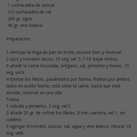
-1 cucharadita de azúcar
-1/2 cucharadita de sal
-200 gr. agua
-40 gr. vino blanco
Preparación:
1-remojar la miga de pan en leche, escurrir bien y reservar.
2-ajos y tomates secos, 15 seg. vel. 5-7-10. bajar restos.
3-añadir la carne troceada, orégano, sal, pimienta y huevo, 15
seg. vel.6.
4-formar los filetes, pasándolos por harina, freírlos por ambos
lados en aceite fuerte, solo sellar la carne, hasta que esté
dorada, reservar en una olla.
*salsa:
1-cebolla y pimiento, 2 seg. vel.5.
2-añadir 25 gr. de sofreír los filetes, 8 min. varoma, vel.1, sin
cubilete.
3-agregar el tomate, azúcar, sal, agua y vino blanco, triturar 10
seg. vel6.