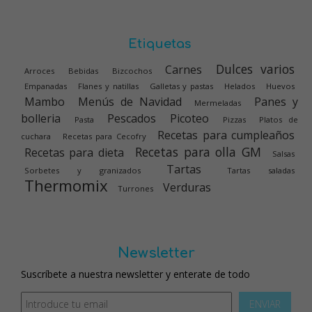
Etiquetas
Dulces varios
Carnes
Arroces
Bebidas
Bizcochos
Empanadas
Flanes y natillas
Galletas y pastas
Helados
Huevos
Mambo
Menús de Navidad
Panes y
Mermeladas
bolleria
Pescados
Picoteo
Pasta
Pizzas
Platos de
Recetas para cumpleaños
cuchara
Recetas para Cecofry
Recetas para olla GM
Recetas para dieta
Salsas
Tartas
Sorbetes y granizados
Tartas saladas
Thermomix
Verduras
Turrones
Newsletter
Suscríbete a nuestra newsletter y enterate de todo
ENVIAR