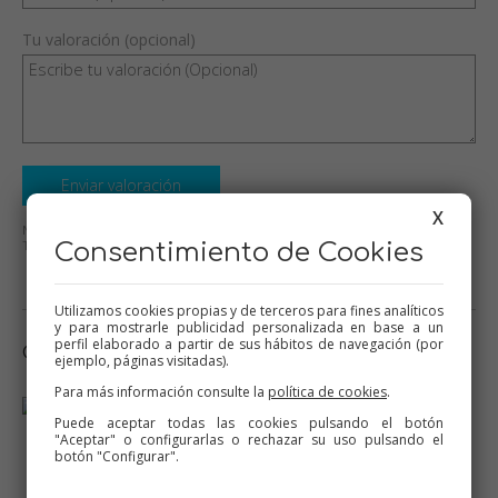
Tu valoración (opcional)
Enviar valoración
X
No se aceptarán mensajes ofensivos o de mal gusto.
Todos los mensajes serán revisados antes de su publicación.
Consentimiento de Cookies
Utilizamos cookies propias y de terceros para fines analíticos
y para mostrarle publicidad personalizada en base a un
perfil elaborado a partir de sus hábitos de navegación (por
Otras recetas que te pueden interesar
ejemplo, páginas visitadas).
Para más información consulte la
política de cookies
.
Puede aceptar todas las cookies pulsando el botón
"Aceptar" o configurarlas o rechazar su uso pulsando el
Empanada de los Reyes
Coca de cabello de ángel
botón "Configurar".
Magos
Thermomix