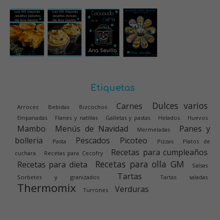
Etiquetas
Dulces varios
Carnes
Arroces
Bebidas
Bizcochos
Empanadas
Flanes y natillas
Galletas y pastas
Helados
Huevos
Mambo
Menús de Navidad
Panes y
Mermeladas
bolleria
Pescados
Picoteo
Pasta
Pizzas
Platos de
Recetas para cumpleaños
cuchara
Recetas para Cecofry
Recetas para olla GM
Recetas para dieta
Salsas
Tartas
Sorbetes y granizados
Tartas saladas
Thermomix
Verduras
Turrones