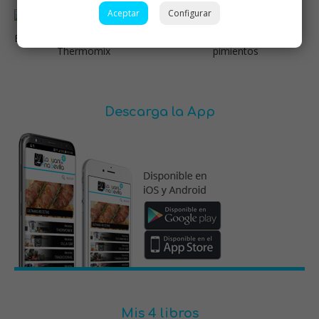
Aceptar
Configurar
Empanada de atún y pimiento
Montaditos de lomo con
Thermomix
pimientos
Descarga la App
Mis 4 libros