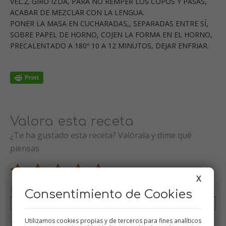
VEL.2, GIRO IZDA, PARA NO REMPER LOS COPOS Y PASAS,
ACABAR DE MEZCLAR CON LA LENGUA.
PONER LA MASA EN CUCHARADAS,, SEPARADAS ENTRE SÍ,
SOBRE PAPEL DE HORNO, COJEN LA FORMA EN EL HORNO,
PRECALENTADO A 180º 10 A 12 MINUTOS, DEJAR ENFRIAR.
Valora esta receta
¿Te ha gustado esta receta? Valórala y dime qué
piensas
X
Nombre (opcional)
Consentimiento de Cookies
Utilizamos cookies propias y de terceros para fines analíticos
Tu valoración (opcional)