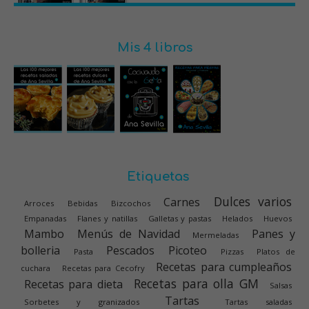
Mis 4 libros
Etiquetas
Dulces varios
Carnes
Arroces
Bebidas
Bizcochos
Empanadas
Flanes y natillas
Galletas y pastas
Helados
Huevos
Mambo
Menús de Navidad
Panes y
Mermeladas
bolleria
Pescados
Picoteo
Pasta
Pizzas
Platos de
Recetas para cumpleaños
cuchara
Recetas para Cecofry
Recetas para olla GM
Recetas para dieta
Salsas
Tartas
Sorbetes y granizados
Tartas saladas