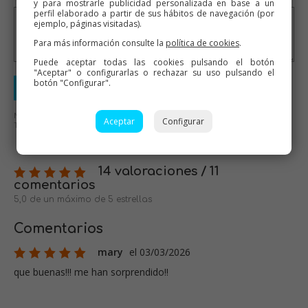
y para mostrarle publicidad personalizada en base a un
perfil elaborado a partir de sus hábitos de navegación (por
ejemplo, páginas visitadas).
Para más información consulte la
política de cookies
.
Puede aceptar todas las cookies pulsando el botón
"Aceptar" o configurarlas o rechazar su uso pulsando el
botón "Configurar".
Enviar valoración
No se aceptarán mensajes ofensivos o de mal gusto.
Aceptar
Configurar
Todos los mensajes serán revisados antes de su publicación.
14 valoraciones / 11
comentarios
5,0 de un máximo de 5 estrellas
Comentarios
mary
el 03/03/2026
que buenas!!! me han sorprendido!!