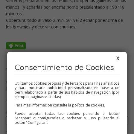
Verter el preparado en los moldes, romper las galletas con las
manos y echarlas por encima horno precalentado a 190º 18
minutos.
Cobertura: todo al vaso 2 min. 50º vel.2 echar por encima de
los brownies y decorar con chuches
X
Consentimiento de Cookies
Valora esta receta
¿Te ha gustado esta receta? Valórala y dime qué
Utilizamos cookies propias y de terceros para fines analíticos
piensas
y para mostrarle publicidad personalizada en base a un
perfil elaborado a partir de sus hábitos de navegación (por
ejemplo, páginas visitadas).
Para más información consulte la
política de cookies
.
Nombre (opcional)
Puede aceptar todas las cookies pulsando el botón
"Aceptar" o configurarlas o rechazar su uso pulsando el
botón "Configurar".
Tu valoración (opcional)