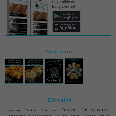
Mis 4 libros
Etiquetas
Dulces varios
Carnes
Arroces
Bebidas
Bizcochos
Empanadas
Flanes y natillas
Galletas y pastas
Helados
Huevos