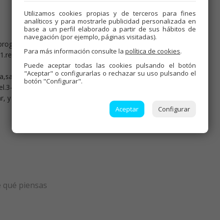
Utilizamos cookies propias y de terceros para fines
analíticos y para mostrarle publicidad personalizada en
base a un perfil elaborado a partir de sus hábitos de
navegación (por ejemplo, páginas visitadas).
 progresiva.reservar.
Para más información consulte la
política de cookies
.
.retira,cuela y reserva para q se enfríe.
Puede aceptar todas las cookies pulsando el botón
"Aceptar" o configurarlas o rechazar su uso pulsando el
,sal y levadura 1min. vel.3-1/2.
botón "Configurar".
l.3-1/2.
r, y horno precalentado a 180º unos 25 o 30 minutos.
Aceptar
Configurar
e qué piensas