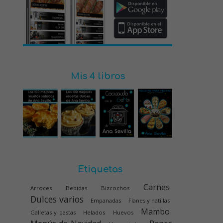
Mis 4 libros
Etiquetas
Carnes
Arroces
Bebidas
Bizcochos
Dulces varios
Empanadas
Flanes y natillas
Mambo
Galletas y pastas
Helados
Huevos