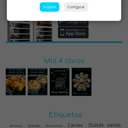
Aceptar
Configurar
Mis 4 libros
Etiquetas
Dulces varios
Carnes
Arroces
Bebidas
Bizcochos