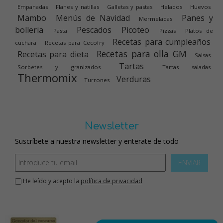
Empanadas
Flanes y natillas
Galletas y pastas
Helados
Huevos
Mambo
Menús de Navidad
Panes y
Mermeladas
bolleria
Pescados
Picoteo
Pasta
Pizzas
Platos de
Recetas para cumpleaños
cuchara
Recetas para Cecofry
Recetas para olla GM
Recetas para dieta
Salsas
Tartas
Sorbetes y granizados
Tartas saladas
Thermomix
Verduras
Turrones
Newsletter
Suscríbete a nuestra newsletter y enterate de todo
ENVIAR
He leído y acepto la
política de privacidad