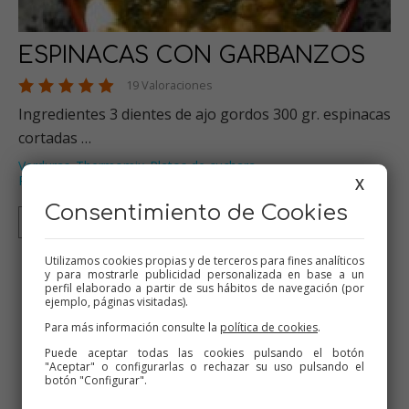
ESPINACAS CON GARBANZOS
19 Valoraciones
Ingredientes 3 dientes de ajo gordos 300 gr. espinacas
cortadas …
Verduras
Thermomix
Platos de cuchara
,
,
,
Recetas para el varoma
Recetas para dieta
…
,
X
Consentimiento de Cookies
Thermomix
Tradicional
Utilizamos cookies propias y de terceros para fines analíticos
y para mostrarle publicidad personalizada en base a un
7
8
9
10
11
perfil elaborado a partir de sus hábitos de navegación (por
ejemplo, páginas visitadas).
Para más información consulte la
política de cookies
.
Descarga la App
Puede aceptar todas las cookies pulsando el botón
"Aceptar" o configurarlas o rechazar su uso pulsando el
botón "Configurar".