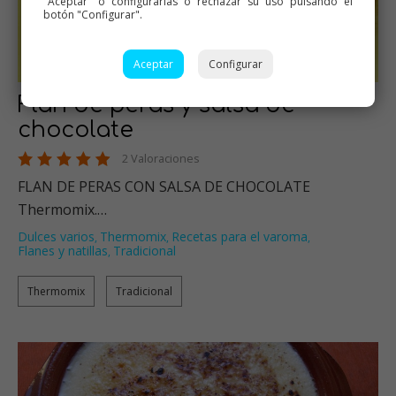
"Aceptar" o configurarlas o rechazar su uso pulsando el
botón "Configurar".
Aceptar
Configurar
Flan de peras y salsa de
chocolate
2 Valoraciones
FLAN DE PERAS CON SALSA DE CHOCOLATE
Thermomix.…
Dulces varios
Thermomix
Recetas para el varoma
,
,
,
Flanes y natillas
Tradicional
,
Thermomix
Tradicional