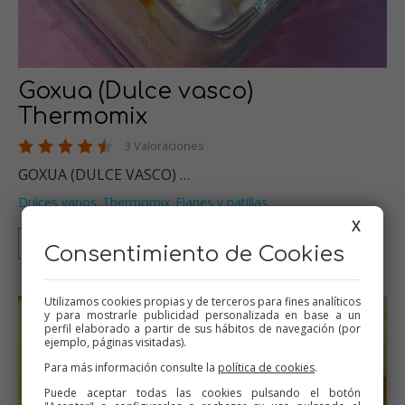
Goxua (Dulce vasco)
Thermomix
3 Valoraciones
GOXUA (DULCE VASCO) …
Dulces varios
Thermomix
Flanes y natillas
,
,
X
Thermomix
Consentimiento de Cookies
Utilizamos cookies propias y de terceros para fines analíticos
y para mostrarle publicidad personalizada en base a un
perfil elaborado a partir de sus hábitos de navegación (por
ejemplo, páginas visitadas).
Para más información consulte la
política de cookies
.
Puede aceptar todas las cookies pulsando el botón