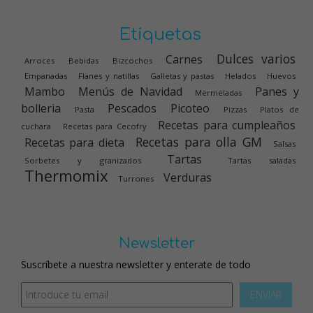
Etiquetas
Dulces varios
Carnes
Arroces
Bebidas
Bizcochos
Empanadas
Flanes y natillas
Galletas y pastas
Helados
Huevos
Mambo
Menús de Navidad
Panes y
Mermeladas
bolleria
Pescados
Picoteo
Pasta
Pizzas
Platos de
Recetas para cumpleaños
cuchara
Recetas para Cecofry
Recetas para olla GM
Recetas para dieta
Salsas
Tartas
Sorbetes y granizados
Tartas saladas
Thermomix
Verduras
Turrones
Newsletter
Suscríbete a nuestra newsletter y enterate de todo
ENVIAR