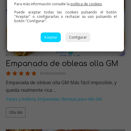
Para más información consulte la
política de cookies
.
Puede aceptar todas las cookies pulsando el botón
"Aceptar" o configurarlas o rechazar su uso pulsando el
botón "Configurar".
Aceptar
Configurar
Empanada de obleas olla GM
8 Valoraciones
Empanada de obleas olla GM Más fácil imposible, y
queda realmente rica …
Panes y bolleria
Empanadas
Recetas para olla GM
,
,
Olla GM