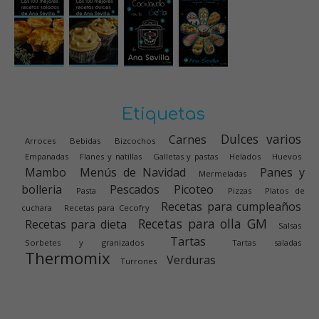
Etiquetas
Dulces varios
Carnes
Arroces
Bebidas
Bizcochos
Empanadas
Flanes y natillas
Galletas y pastas
Helados
Huevos
Mambo
Menús de Navidad
Panes y
Mermeladas
bolleria
Pescados
Picoteo
Pasta
Pizzas
Platos de
Recetas para cumpleaños
cuchara
Recetas para Cecofry
Recetas para olla GM
Recetas para dieta
Salsas
Tartas
Sorbetes y granizados
Tartas saladas
Thermomix
Verduras
Turrones