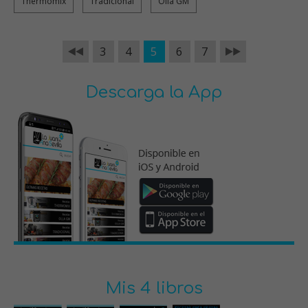
Thermomix
Tradicional
Olla GM
3
4
5
6
7
Descarga la App
Mis 4 libros