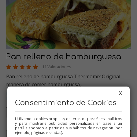
Pan relleno de hamburguesa
11 Valoraciones
Pan relleno de hamburguesa Thermomix Original
manera de comer hamburguesa,…
X
Panes y bolleria
Carnes
Thermomix
Picoteo
,
,
,
,
Recetas para cumpleaños
…
Consentimiento de Cookies
Thermomix
Tradicional
Olla GM
Utilizamos cookies propias y de terceros para fines analíticos
y para mostrarle publicidad personalizada en base a un
perfil elaborado a partir de sus hábitos de navegación (por
ejemplo, páginas visitadas).