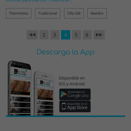
,
Thermomix
Tradicional
Olla GM
Mambo
2
3
4
5
6
Descarga la App