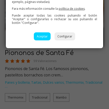
ejemplo, páginas visitadas).
Para más información consulte la
política de cookies
.
Puede aceptar todas las cookies pulsando el botón
"Aceptar" o configurarlas o rechazar su uso pulsando el
botón "Configurar".
Aceptar
Configurar
Piononos de Santa Fé
59 Valoraciones
Piononos de Santa Fé. Los famosos piononos,
pastelitos borrachos con crem…
Panes y bolleria
Tartas
Dulces varios
Thermomix
Tradicional
,
,
,
,
…
Thermomix
Tradicional
Mambo