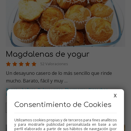
Magdalenas de yogur
52 Valoraciones
Un desayuno casero de lo más sencillo que rinde
mucho. Barato, fácil y muy …
Panes y bolleria
Dulces varios
Thermomix
Bizcochos
,
,
,
,
Recetas para olla GM
…
X
Consentimiento de Cookies
Thermomix
Tradicional
Olla GM
Mambo
Utilizamos cookies propias y de terceros para fines analíticos
y para mostrarle publicidad personalizada en base a un
perfil elaborado a partir de sus hábitos de navegación (por