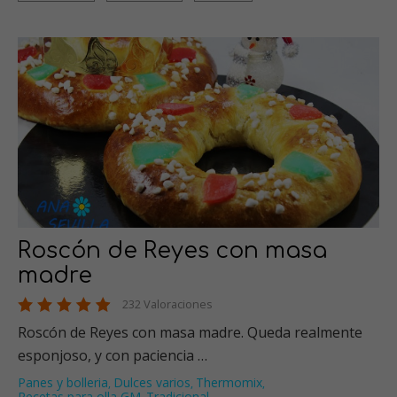
Roscón de Reyes con masa
madre
232 Valoraciones
Roscón de Reyes con masa madre. Queda realmente
esponjoso, y con paciencia …
Panes y bolleria
Dulces varios
Thermomix
,
,
,
Recetas para olla GM
Tradicional
…