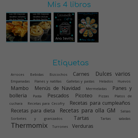
Mis 4 libros
Etiquetas
Dulces varios
Carnes
Arroces
Bebidas
Bizcochos
Empanadas
Flanes y natillas
Galletas y pastas
Helados
Huevos
Mambo
Menús de Navidad
Panes y
Mermeladas
bolleria
Pescados
Picoteo
Pasta
Pizzas
Platos de
Recetas para cumpleaños
cuchara
Recetas para Cecofry
Recetas para olla GM
Recetas para dieta
Salsas
Tartas
Sorbetes y granizados
Tartas saladas
Thermomix
Verduras
Turrones